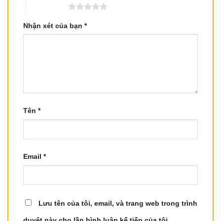
5 trên 5 sao
Nhận xét của bạn
*
Tên
*
Email
*
Lưu tên của tôi, email, và trang web trong trình
duyệt này cho lần bình luận kế tiếp của tôi.