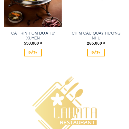
CÁ TRÌNH OM DƯA TỨ
CHIM CÂU QUAY HƯƠNG
XUYÊN
NHU
550.000
₫
265.000
₫
ĐẶT+
ĐẶT+