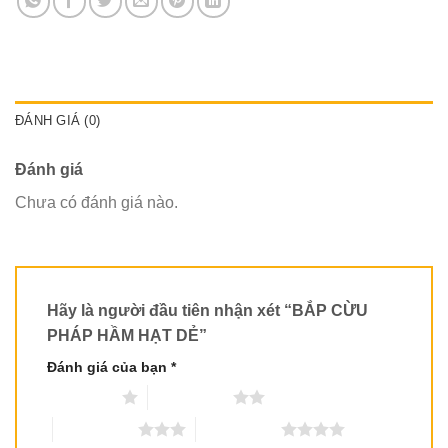
ĐÁNH GIÁ (0)
Đánh giá
Chưa có đánh giá nào.
Hãy là người đầu tiên nhận xét “BẮP CỪU
PHÁP HẦM HẠT DẺ”
Đánh giá của bạn
*
1 trên 5 sao
2 trên 5 sao
3 trên 5 sao
4 trên 5 sao