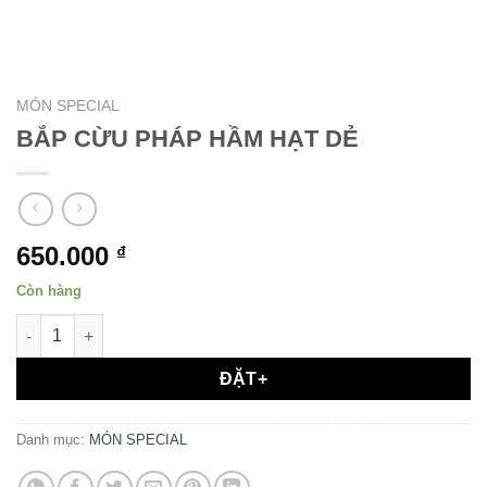
MÓN SPECIAL
BẮP CỪU PHÁP HẦM HẠT DẺ
650.000
₫
Còn hàng
BẮP CỪU PHÁP HẦM HẠT DẺ số lượng
ĐẶT+
Danh mục:
MÓN SPECIAL