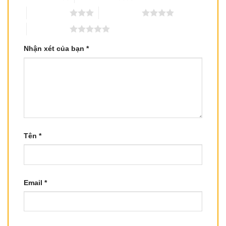
3 trên 5 sao
4 trên 5 sao
5 trên 5 sao
Nhận xét của bạn
*
Tên
*
Email
*