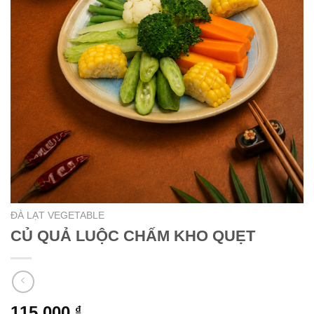
ĐÀ LẠT VEGETABLE
CỦ QUẢ LUỘC CHẤM KHO QUẸT
115.000
₫