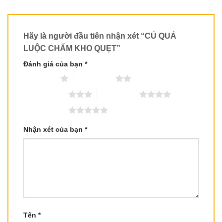
Hãy là người đầu tiên nhận xét “CỦ QUẢ
LUỘC CHẤM KHO QUẸT”
Đánh giá của bạn
*
1 trên 5 sao
2 trên 5 sao
3 trên 5 sao
4 trên 5 sao
5 trên 5 sao
Nhận xét của bạn
*
Tên
*