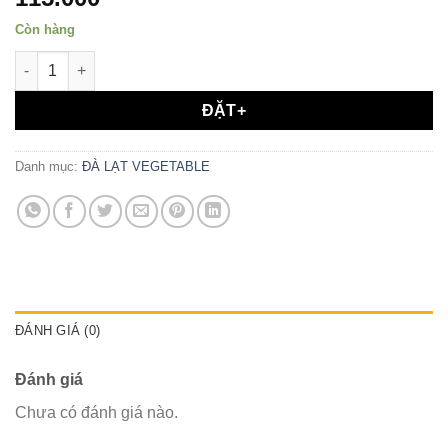
Còn hàng
CỦ QUẢ LUỘC CHẤM KHO QUẸT số lượng
ĐẶT+
Danh mục:
ĐÀ LẠT VEGETABLE
ĐÁNH GIÁ (0)
Đánh giá
Chưa có đánh giá nào.