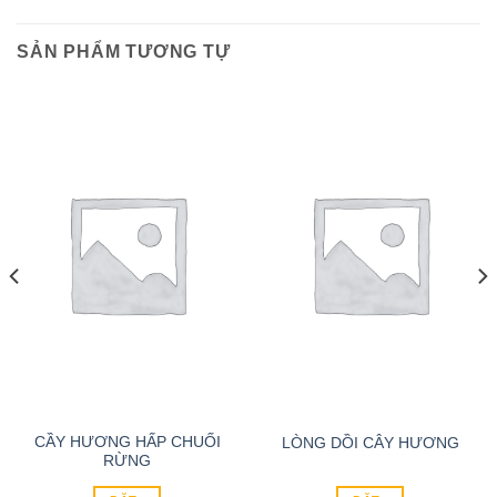
SẢN PHẨM TƯƠNG TỰ
CẦY HƯƠNG HẤP CHUỐI
LÒNG DỒI CÂY HƯƠNG
RỪNG