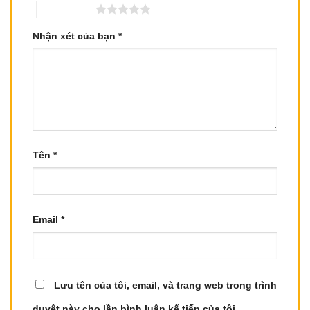
5 trên 5 sao
Nhận xét của bạn
*
Tên
*
Email
*
Lưu tên của tôi, email, và trang web trong trình
duyệt này cho lần bình luận kế tiếp của tôi.