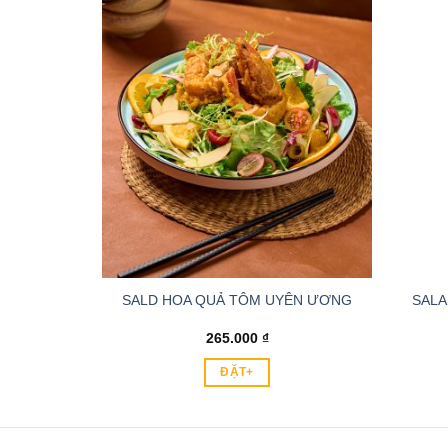
G CUA SỐT
SALA
SALD HOA QUẢ TÔM UYÊN ƯƠNG
265.000
₫
ĐẶT+