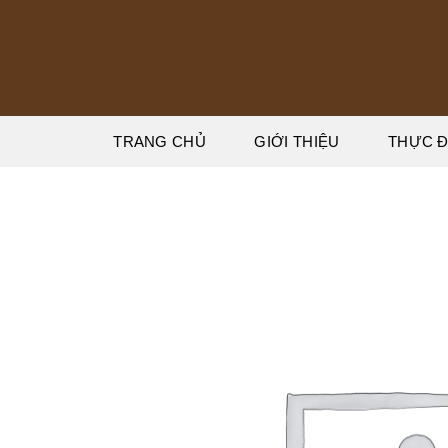
Bỏ
qua
nội
dung
TRANG CHỦ
GIỚI THIỆU
THỰC 