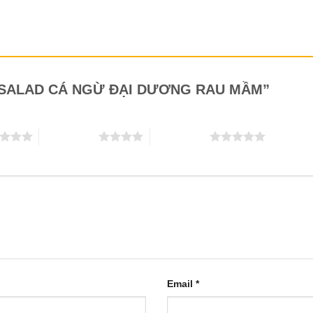
ét “SALAD CÁ NGỪ ĐẠI DƯƠNG RAU MẦM”
4 trên 5 sao
5 trên 5 sao
Email
*