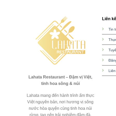
Liên kế
Tin 
Thự
Tuy
Đăn
Liên
Lahata Restaurant – Đậm vị Việt,
tinh hoa sông & núi
Lahata mang đến hành trình ẩm thực
Việt nguyên bản, nơi hương vị sông
nước hòa quyện cùng tinh hoa núi
rừng, tạo nên trải nghiệm đậm đà,