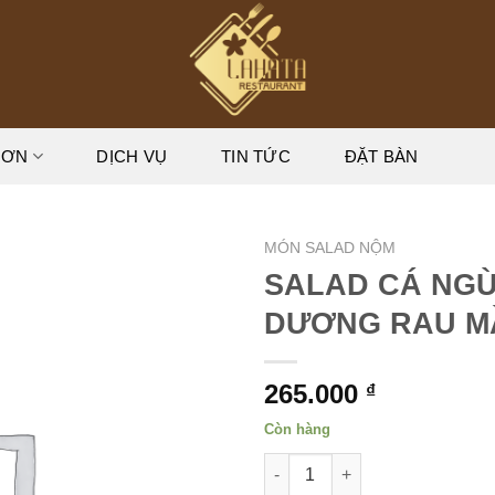
ĐƠN
DỊCH VỤ
TIN TỨC
ĐẶT BÀN
MÓN SALAD NỘM
SALAD CÁ NGỪ
DƯƠNG RAU M
265.000
₫
Còn hàng
SALAD CÁ NGỪ ĐẠI DƯƠNG R