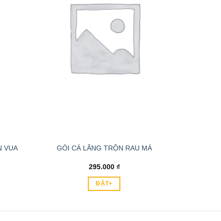
N VUA
GỎI CÁ LĂNG TRỘN RAU MÁ
295.000
₫
ĐẶT+