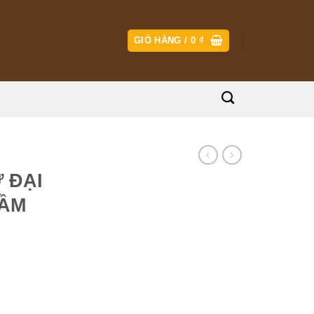
GIỎ HÀNG /
0
₫
 ĐẠI
ẦM
AU MẦM số lượng