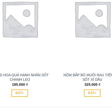
D HOA QUẢ HẠNH NHÂN SỐT
NỘM BẮP BÒ MUỐI RAU TIẾ
CHANH LEO
SỐT XÌ DẦU
185.000
₫
325.000
₫
ĐẶT+
ĐẶT+