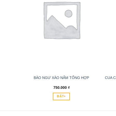
NG ĐỎ
BÀO NGƯ XÀO NẤM TỔNG HỢP
CUA C
750.000
₫
ĐẶT+