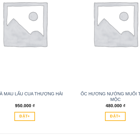
ỐC HƯƠNG NƯỚNG MUỐI 
À MAU LẨU CUA THƯỢNG HẢI
MỘC
950.000
₫
480.000
₫
ĐẶT+
ĐẶT+