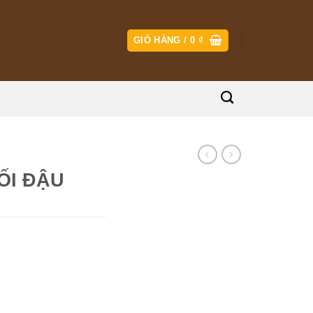
GIỎ HÀNG /
0
₫
ỐI ĐẬU