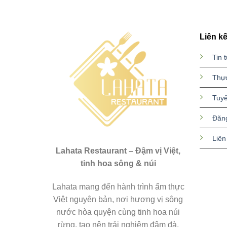
Liên kế
Tin 
Thự
Tuy
Đăn
Liên
Lahata Restaurant – Đậm vị Việt,
tinh hoa sông & núi
Lahata mang đến hành trình ẩm thực
Việt nguyên bản, nơi hương vị sông
nước hòa quyện cùng tinh hoa núi
rừng, tạo nên trải nghiệm đậm đà,