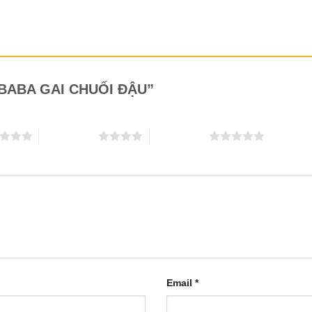
t “BABA GAI CHUỐI ĐẬU”
4 trên 5 sao
5 trên 5 sao
Email
*