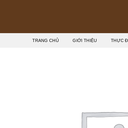
Bỏ
qua
nội
dung
TRANG CHỦ
GIỚI THIỆU
THỰC 