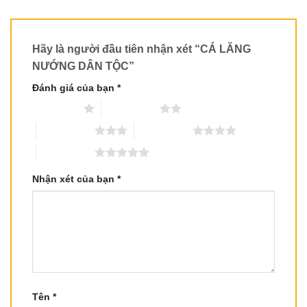
Hãy là người đầu tiên nhận xét “CÁ LĂNG
NƯỚNG DÂN TỘC”
Đánh giá của bạn
*
1 trên 5 sao
2 trên 5 sao
3 trên 5 sao
4 trên 5 sao
5 trên 5 sao
Nhận xét của bạn
*
Tên
*