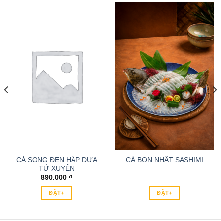
CÁ SONG ĐEN HẤP DƯA
CÁ BƠN NHẬT SASHIMI
TỨ XUYÊN
890.000
₫
ĐẶT+
ĐẶT+