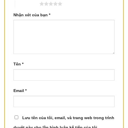
5 trên 5 sao
Nhận xét của bạn
*
Tên
*
Email
*
Lưu tên của tôi, email, và trang web trong trình
duyệt này cho lần bình luận kế tiếp của tôi.