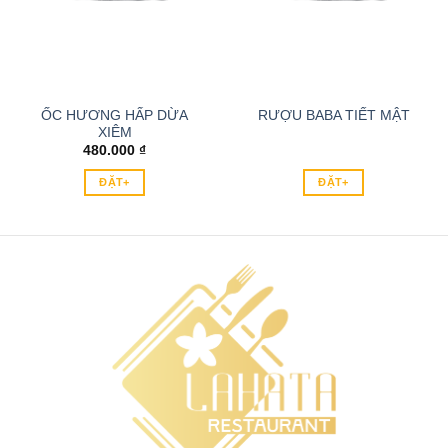
ỐC HƯƠNG HẤP DỪA
RƯỢU BABA TIẾT MẬT
XIÊM
480.000
₫
ĐẶT+
ĐẶT+